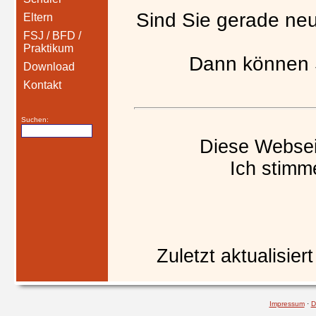
Sind Sie gerade ne
Eltern
FSJ / BFD /
Praktikum
Dann können S
Download
Kontakt
Suchen:
Diese Websei
Ich stimm
Zuletzt aktualisier
Impressum
·
D