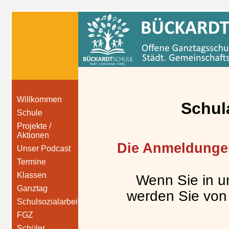
Willkommen
Schul
Schule
Projekte /
Aktionen
Die Anmeldungen
Unser Podcast
Termine
Klassen
Wenn Sie in u
Ganztag
werden Sie von
Schulsozialarbeit
FGZ
Schüler