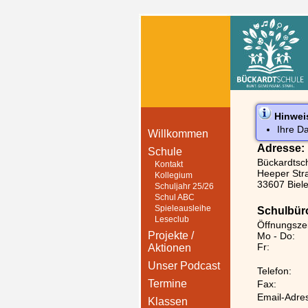
Hinwei
Ihre D
Willkommen
Adresse:
Schule
Bückardtsc
Kontakt
Heeper Str
Kollegium
33607 Biele
Schuljahr 25/26
Schul ABC
Spieleausleihe
Schulbür
Leseclub
Öffnungsze
Projekte /
Mo - Do:
Fr:
Aktionen
Unser Podcast
Telefon:
Termine
Fax:
Email-Adre
Klassen