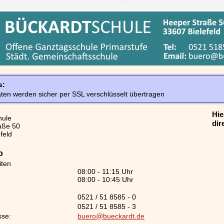
s:
aten werden sicher per SSL verschlüsselt übertragen
Hie
hule
dir
aße 50
feld
o
iten
08:00 - 11:15 Uhr
08:00 - 10:45 Uhr
0521 / 51 8585 - 0
0521 / 51 8585 - 3
sse:
buero@bueckardt.de