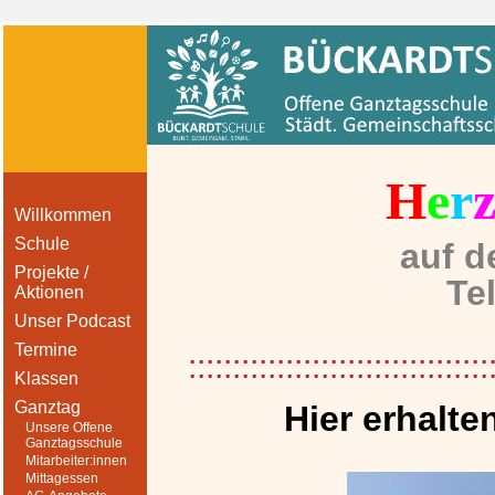
H
e
r
Willkommen
Schule
auf d
Projekte /
Te
Aktionen
Unser Podcast
Termine
::::::::::::::::::::::::::::::::::
Klassen
Ganztag
Hier erhalte
Unsere Offene
Ganztagsschule
Mitarbeiter:innen
Mittagessen