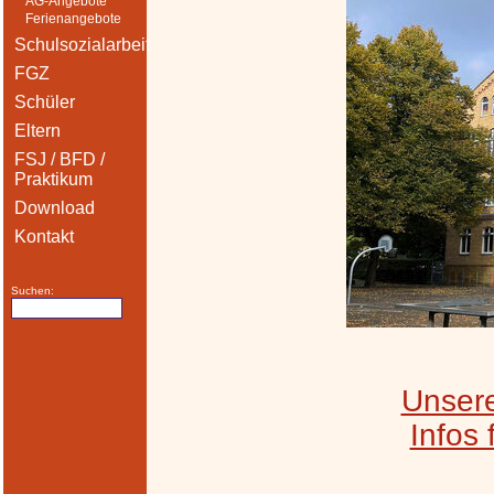
AG-Angebote
Ferienangebote
Schulsozialarbeit
FGZ
Schüler
Eltern
FSJ / BFD /
Praktikum
Download
Kontakt
Suchen:
Unsere
​Infos