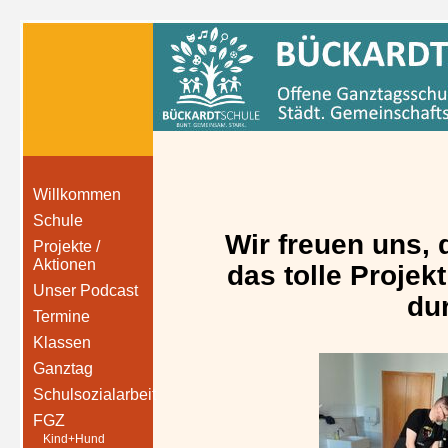
Willkommen
Schule
Wir freuen uns, 
Projekte /
Aktionen
das tolle Proje
Unser Podcast
du
Termine
Klassen
Ganztag
Schulsozialarbeit
FGZ
Kind+Hund