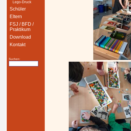
Lego-Druck
Schüler
Eltern
FSJ / BFD /
Praktikum
Download
Kontakt
Suchen: