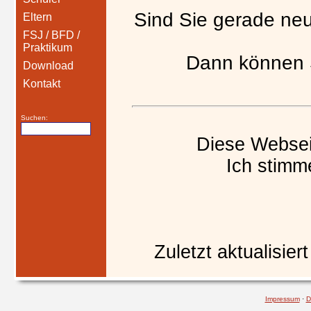
Sind Sie gerade ne
Eltern
FSJ / BFD /
Praktikum
Dann können S
Download
Kontakt
Suchen:
Diese Websei
Ich stimm
Zuletzt aktualisier
Impressum
·
D