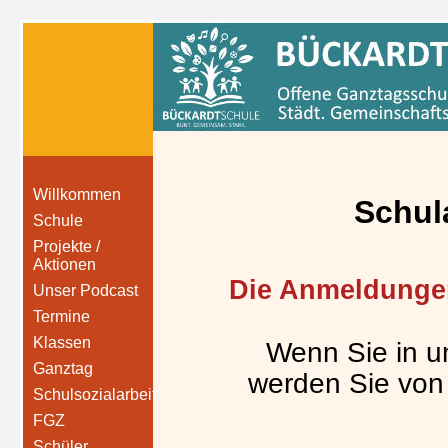
Willkommen
Schul
Schule
Projekte /
Aktionen
Die Anmeldungen
Unser Podcast
Termine
Klassen
Wenn Sie in u
Ganztag
werden Sie von
Schulsozialarbeit
FGZ
Schüler