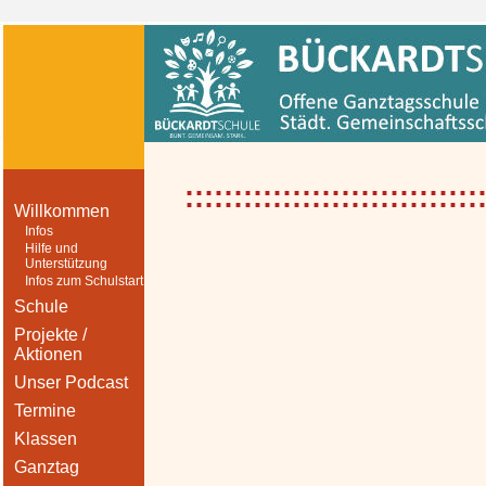
::::::::::::::::::::::::::::::
Willkommen
Infos
Hilfe und
Unterstützung
Infos zum Schulstart
Schule
Projekte /
Aktionen
Unser Podcast
Termine
Klassen
Ganztag